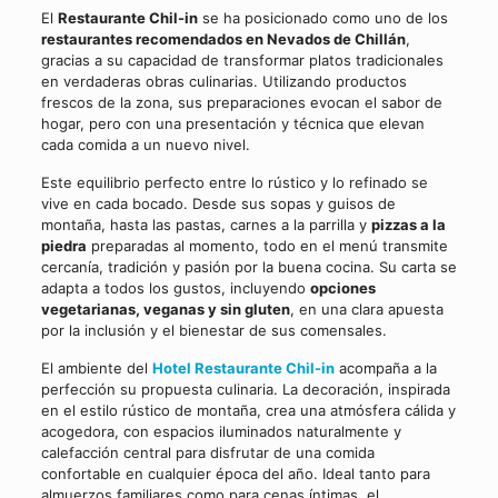
El
Restaurante Chil-in
se ha posicionado como uno de los
restaurantes recomendados en Nevados de Chillán
,
gracias a su capacidad de transformar platos tradicionales
en verdaderas obras culinarias. Utilizando productos
frescos de la zona, sus preparaciones evocan el sabor de
hogar, pero con una presentación y técnica que elevan
cada comida a un nuevo nivel.
Este equilibrio perfecto entre lo rústico y lo refinado se
vive en cada bocado. Desde sus sopas y guisos de
montaña, hasta las pastas, carnes a la parrilla y
pizzas a la
piedra
preparadas al momento, todo en el menú transmite
cercanía, tradición y pasión por la buena cocina. Su carta se
adapta a todos los gustos, incluyendo
opciones
vegetarianas, veganas y sin gluten
, en una clara apuesta
por la inclusión y el bienestar de sus comensales.
El ambiente del
Hotel Restaurante Chil-in
acompaña a la
perfección su propuesta culinaria. La decoración, inspirada
en el estilo rústico de montaña, crea una atmósfera cálida y
acogedora, con espacios iluminados naturalmente y
calefacción central para disfrutar de una comida
confortable en cualquier época del año. Ideal tanto para
almuerzos familiares como para cenas íntimas, el